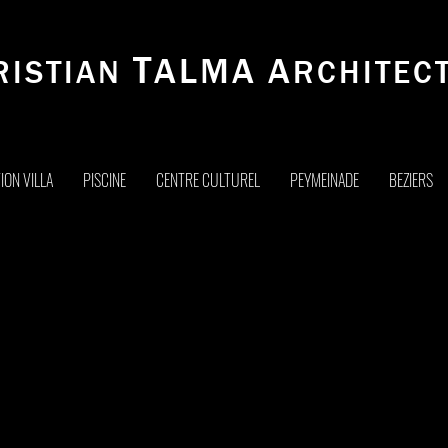
T
ALMA
A
RISTIAN
RCHITECT
ION VILLA
PISCINE
CENTRE CULTUREL
PEYMEINADE
BEZIERS