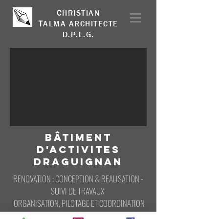
C
HRISTIAN
T
ALMA
A
RCHITECTE
D.P.L.G.
BÂTIMENT
D'ACTIVITES
DRAGUIGNAN
RENOVATION : CONCEPTION & REALISATION -
SUIVI DE TRAVAUX
ORGANISATION, PILOTAGE ET COORDINATION
DES TRAVAUX DES ENTREPRISES