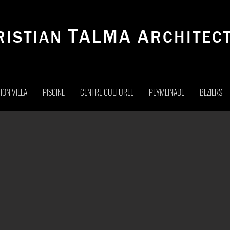
T
ALMA
A
RISTIAN
RCHITECT
ION VILLA
PISCINE
CENTRE CULTUREL
PEYMEINADE
BEZIERS