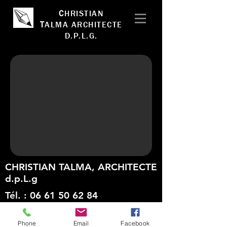
C
HRISTIAN
T
ALMA
A
RCHITECTE
D.P.L.G.
CHRISTIAN TALMA, ARCHITECTE
d.p.L.g
Tél. :
06 61 50 62 84
E-mail:
act.architectes@gmail.com
Phone
Email
Facebook